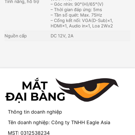
Tính năng, hỗ trợ
– Góc nhìn: 90°(H)/65°(V)
– Thời gian đáp ứng: 5ms
– Tần số quét: Max. 75Hz
– Cổng kết nối: VGA(D-Sub)×1,
HDMI×1, Audio in×1, Loa 2Wx2
Nguồn cấp
DC 12V, 2A
Thông tin doanh nghiệp
Tên doanh nghiệp: Công ty TNHH Eagle Asia
MST: 0312538234