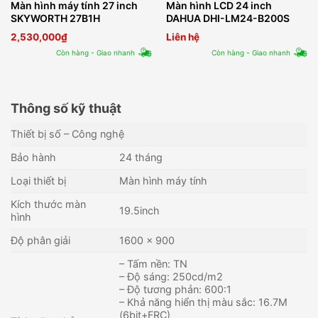
Màn hình máy tính 27 inch
Màn hình LCD 24 inch
SKYWORTH 27B1H
DAHUA DHI-LM24-B200S
2,530,000
₫
Liên hệ
Còn hàng - Giao nhanh
Còn hàng - Giao nhanh
Thông số kỹ thuật
Thiết bị số – Công nghệ
Bảo hành
24 tháng
Loại thiết bị
Màn hình máy tính
Kích thước màn
19.5inch
hình
Độ phân giải
1600 x 900
– Tấm nền: TN
– Độ sáng: 250cd/m2
– Độ tương phản: 600:1
– Khả năng hiển thị màu sắc: 16.7M
(6bit+FRC)