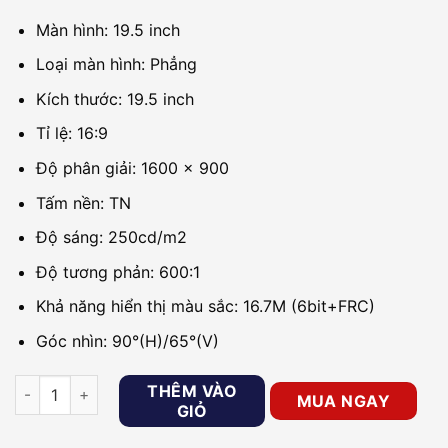
Màn hình: 19.5 inch
Loại màn hình: Phẳng
Kích thước: 19.5 inch
Tỉ lệ: 16:9
Độ phân giải: 1600 x 900
Tấm nền: TN
Độ sáng: 250cd/m2
Độ tương phản: 600:1
Khả năng hiển thị màu sắc: 16.7M ( 6bit+FRC)
Góc nhìn: 90°(H)/65°(V)
Màn hình LCD 19.5inch DAHUA DHI-LM20-B200S số lượng
THÊM VÀO
MUA NGAY
GIỎ