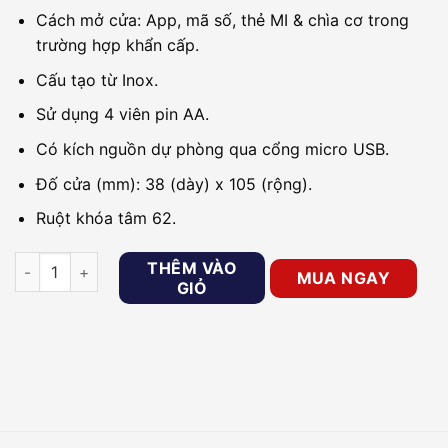
Cách mở cửa: App, mã số, thẻ MI & chìa cơ trong
trường hợp khẩn cấp.
Cấu tạo từ Inox.
Sử dụng 4 viên pin AA.
Có kích nguồn dự phòng qua cổng micro USB.
Đố cửa (mm): 38 (dày) x 105 (rộng).
Ruột khóa tâm 62.
Khóa thông minh cho căn hộ PHGLOCK KR7868 (Bạc – App) số
THÊM VÀO
MUA NGAY
GIỎ