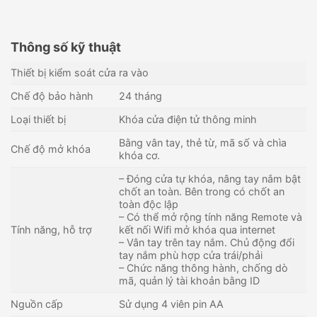
Thông số kỹ thuật
Thiết bị kiểm soát cửa ra vào
Chế độ bảo hành
24 tháng
Loại thiết bị
Khóa cửa điện tử thông minh
Bằng vân tay, thẻ từ, mã số và chìa
Chế độ mở khóa
khóa cơ.
– Đóng cửa tự khóa, nâng tay nắm bật
chốt an toàn. Bên trong có chốt an
toàn độc lập
– Có thể mở rộng tính năng Remote và
Tính năng, hỗ trợ
kết nối Wifi mở khóa qua internet
– Vân tay trên tay nắm. Chủ động đổi
Khóa cửa điện tử cho căn hộ
Khóa điện tử cho căn hộ
tay nắm phù hợp cửa trái/phải
PHGLOCK KR8136 (Vàng)
PHGLOCK FP7868-B (Đen)
– Chức năng thông hành, chống dò
mã, quản lý tài khoản bằng ID
2,720,000
₫
2,625,000
₫
Còn hàng - Giao nhanh
Còn hàng - Giao nhanh
Nguồn cấp
Sử dụng 4 viên pin AA