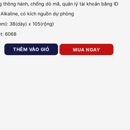
 thông hành, chống dò mã, quản lý tài khoản bằng ID
 Alkaline, có kích nguồn dự phòng
m): 38(dày) x 105(rộng)
t: 6068
n tử cho căn hộ PHGLOCK FP7166 số lượng
THÊM VÀO GIỎ
MUA NGAY