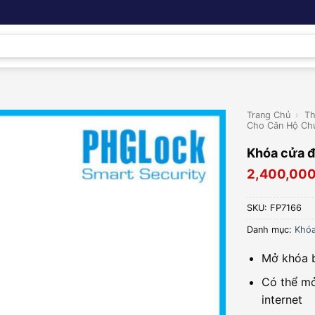
Trang Chủ
›
Th
Cho Căn Hộ Ch
Khóa cửa 
2,400,00
SKU:
FP7166
Danh mục:
Khóa
Mở khóa b
Có thể mở
internet