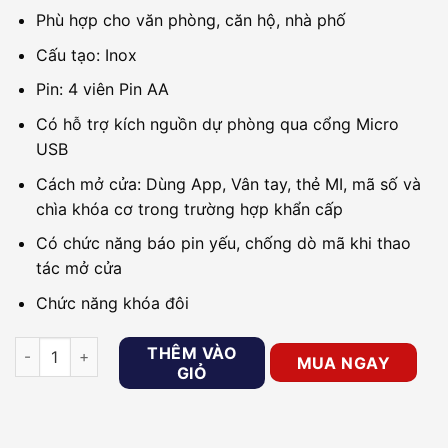
Phù hợp cho văn phòng, căn hộ, nhà phố
Cấu tạo: Inox
Pin: 4 viên Pin AA
Có hỗ trợ kích nguồn dự phòng qua cổng Micro
USB
Cách mở cửa: Dùng App, Vân tay, thẻ MI, mã số và
chìa khóa cơ trong trường hợp khẩn cấp
Có chức năng báo pin yếu, chống dò mã khi thao
tác mở cửa
Chức năng khóa đôi
Khóa điện tử cho văn phòng PHGLOCK FP7203 (Bạc-App) số 
THÊM VÀO
MUA NGAY
GIỎ