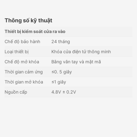
Thông số kỹ thuật
Thiết bị kiểm soát cửa ra vào
Chế độ bảo hành
24 tháng
Loại thiết bị
Khóa cửa điện tử thông minh
Chế độ mở khóa
Bằng vân tay và mật mã
Thời gian cảm ứng
≤0. 5 giây
Thời gian mở khóa
≤1 giây
Nguồn cấp
4.8V ± 0.2V
Khóa cửa vân tay PHGLOCK
Khóa cửa thông minh Orvibo
FP6011-BC (Màu Đen)
S2
3,280,000
₫
11,235,000
₫
Còn hàng - Giao nhanh
Còn hàng - Giao nhanh