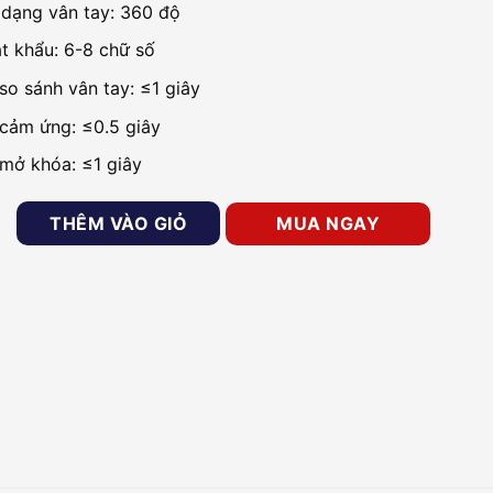
dạng vân tay: 360 độ
t khẩu: 6-8 chữ số
so sánh vân tay: ≤1 giây
 cảm ứng: ≤0.5 giây
 mở khóa: ≤1 giây
ng minh vân tay cho căn hộ GOMAN GM-SL262W số lượng
THÊM VÀO GIỎ
MUA NGAY