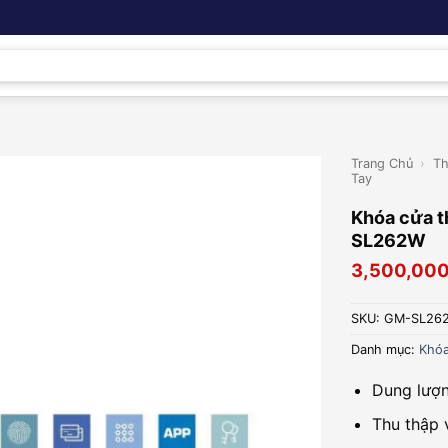
Trang Chủ
›
Th
Tay
Khóa cửa 
SL262W
3,500,00
SKU:
GM-SL26
Danh mục:
Khóa
Dung lượn
Thu thập 