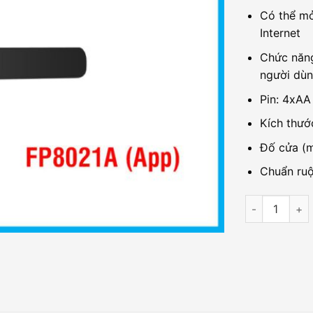
Có thể mở
Internet
Chức năng
người dù
Pin: 4xAA
Kích thướ
Đố cửa (m
Chuẩn ruộ
Khóa cửa điệ