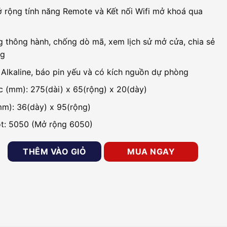
 rộng tính năng Remote và Kết nối Wifi mở khoá qua
 thông hành, chống dò mã, xem lịch sử mở cửa, chia sẻ
ng
 Alkaline, báo pin yếu và có kích nguồn dự phòng
c (mm): 275(dài) x 65(rộng) x 20(dày)
m): 36(dày) x 95(rộng)
t: 5050 (Mở rộng 6050)
n tử cho căn hộ PHGLOCK FP8021A (App) số lượng
THÊM VÀO GIỎ
MUA NGAY