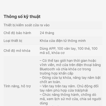
Thông số kỹ thuật
Thiết bị kiểm soát cửa ra vào
Chế độ bảo hành
24 tháng
Loại thiết bị
Khóa cửa điện tử thông minh
Dùng APP, 100 vân tay, 100 thẻ, 100
Chế độ mở khóa
mã số, khóa cơ
– Có thể tạo giới hạn thời gian hoặc
vĩnh viễn, mở cửa trên điện thoại bằng
Bluetooth và chìa khóa cơ trong
trường hợp khẩn cấp
– Đóng cửa tự khóa, nâng tay nắm bật
chốt an toàn.
Khóa cửa điện tử cho căn hộ
Khóa cửa nhận diện khuôn
Tính năng, hỗ trợ
– Vân tay trên tay nắm. Chủ động đổi
PHGLOCK FP8501A (App)
mặt PHGLOCK FL8080
tay nắm phù hợp cửa trái/phải
– Chức năng thông hành, chống dò
2,850,000
₫
9,920,000
₫
mã, xem lịch sử mở cửa, chia sẻ người
Còn hàng - Giao nhanh
Còn hàng - Giao nhanh
dùng