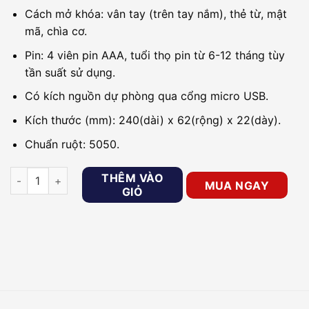
Cách mở khóa: vân tay (trên tay nắm), thẻ từ, mật
mã, chìa cơ.
Pin: 4 viên pin AAA, tuổi thọ pin từ 6-12 tháng tùy
tần suất sử dụng.
Có kích nguồn dự phòng qua cổng micro USB.
Kích thước (mm): 240(dài) x 62(rộng) x 22(dày).
Chuẩn ruột: 5050.
Khóa cửa cho văn phòng, căn hộ PHGLOCK FP8003 số lượng
THÊM VÀO
MUA NGAY
GIỎ