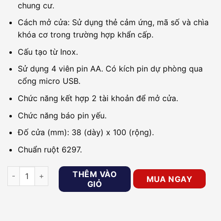
chung cư.
Cách mở cửa: Sử dụng thẻ cảm ứng, mã số và chìa
khóa cơ trong trường hợp khẩn cấp.
Cấu tạo từ Inox.
Sử dụng 4 viên pin AA. Có kích pin dự phòng qua
cổng micro USB.
Chức năng kết hợp 2 tài khoản để mở cửa.
Chức năng báo pin yếu.
Đố cửa (mm): 38 (dày) x 100 (rộng).
Chuẩn ruột 6297.
Khóa cửa cho căn hộ, nhà phố PHGLOCK KR7155 (Vàng) số lư
THÊM VÀO
MUA NGAY
GIỎ