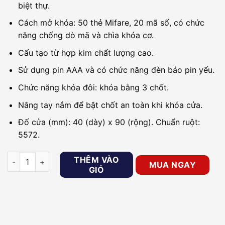
biệt thự.
Cách mở khóa: 50 thẻ Mifare, 20 mã số, có chức
năng chống dò mã và chìa khóa cơ.
Cấu tạo từ hợp kim chất lượng cao.
Sử dụng pin AAA và có chức năng đèn báo pin yếu.
Chức năng khóa đôi: khóa bằng 3 chốt.
Nâng tay nắm để bật chốt an toàn khi khóa cửa.
Đố cửa (mm): 40 (dày) x 90 (rộng). Chuẩn ruột:
5572.
Khóa cửa cho căn hộ cao cấp, nhà phố, biệt thự PHGLOCK KR8
THÊM VÀO
MUA NGAY
GIỎ