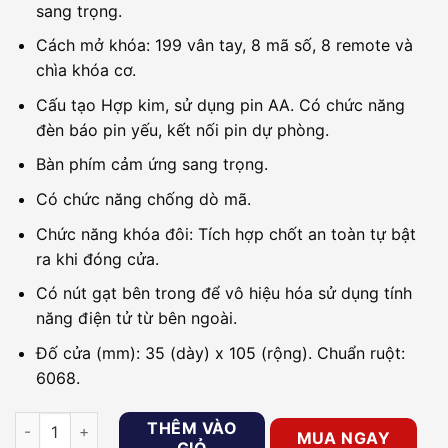
sang trọng.
Cách mở khóa: 199 vân tay, 8 mã số, 8 remote và
chìa khóa cơ.
Cấu tạo Hợp kim, sử dụng pin AA. Có chức năng
đèn báo pin yếu, kết nối pin dự phòng.
Bàn phím cảm ứng sang trọng.
Có chức năng chống dò mã.
Chức năng khóa đôi: Tích hợp chốt an toàn tự bật
ra khi đóng cửa.
Có nút gạt bên trong để vô hiệu hóa sử dụng tính
năng điện tử từ bên ngoài.
Đố cửa (mm): 35 (dày) x 105 (rộng). Chuẩn ruột:
6068.
Khóa cửa cho biệt thự, căn hộ sang trọng PHGLOCK FP3308W
THÊM VÀO
MUA NGAY
GIỎ