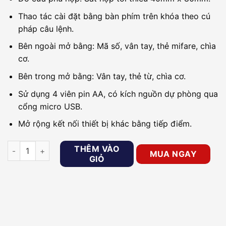
Thao tác cài đặt bằng bàn phím trên khóa theo cú
pháp câu lệnh.
Bên ngoài mở bằng: Mã số, vân tay, thẻ mifare, chìa
cơ.
Bên trong mở bằng: Vân tay, thẻ từ, chìa cơ.
Sử dụng 4 viên pin AA, có kích nguồn dự phòng qua
cổng micro USB.
Mở rộng kết nối thiết bị khác bằng tiếp điểm.
Khóa cổng vân tay lắp ngoài trời PHGLock FE35 số lượng
THÊM VÀO
MUA NGAY
GIỎ