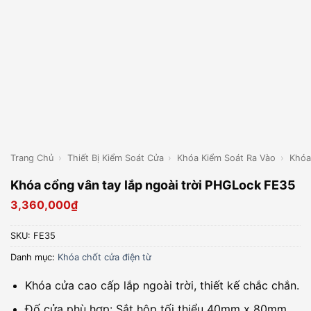
Trang Chủ
›
Thiết Bị Kiểm Soát Cửa
›
Khóa Kiểm Soát Ra Vào
›
Khóa
Khóa cổng vân tay lắp ngoài trời PHGLock FE35
3,360,000
₫
SKU:
FE35
Danh mục:
Khóa chốt cửa điện từ
Khóa cửa cao cấp lắp ngoài trời, thiết kế chắc chắn.
Đố cửa phù hợp: Sắt hộp tối thiểu 40mm x 80mm.