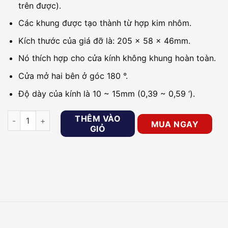
trên được).
Các khung được tạo thành từ hợp kim nhôm.
Kích thước của giá đỡ là: 205 x 58 x 46mm.
Nó thích hợp cho cửa kính không khung hoàn toàn.
Cửa mở hai bên ở góc 180 °.
Độ dày của kính là 10 ~ 15mm (0,39 ~ 0,59 ‘).
Giá đỡ cho khóa chốt điện từ HIKVISION DS-K4T100-U2 số lư
THÊM VÀO
MUA NGAY
GIỎ