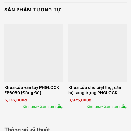
SẢN PHẨM TƯƠNG TỰ
Khóa cửa vân tay PHGLOCK
Khóa cửa cho biệt thự, căn
FP6060 [Đồng Đỏ]
hộ sang trọng PHGLOCK
FP6135 [Màu Đồng Xanh]
5,135,000
₫
3,975,000
₫
Còn hàng - Giao nhanh
Còn hàng - Giao nhanh
Thông số kỹ thuật