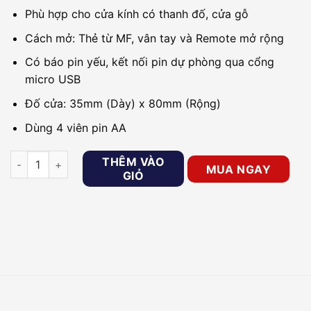
Phù hợp cho cửa kính có thanh đố, cửa gỗ
Cách mở: Thẻ từ MF, vân tay và Remote mở rộng
Có báo pin yếu, kết nối pin dự phòng qua cổng
micro USB
Đố cửa: 35mm (Dày) x 80mm (Rộng)
Dùng 4 viên pin AA
Khóa cho cửa kính có thanh đố, cửa gỗ PHGLOCK FG3006W số
THÊM VÀO
MUA NGAY
GIỎ