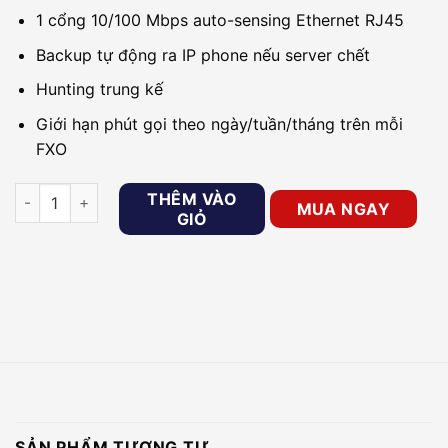
1 cổng 10/100 Mbps auto-sensing Ethernet RJ45
Backup tự động ra IP phone nếu server chết
Hunting trung kế
Giới hạn phút gọi theo ngày/tuần/tháng trên mỗi
FXO
Gateway giao tiếp IP 4 cổng FXO YEASTAR TA410 số lượng
THÊM VÀO
MUA NGAY
GIỎ
SẢN PHẨM TƯƠNG TỰ