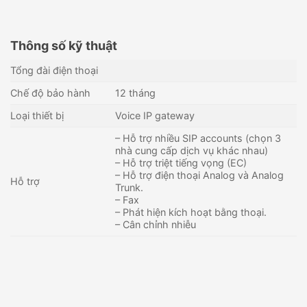
Thông số kỹ thuật
Tổng đài điện thoại
Chế độ bảo hành
12 tháng
Loại thiết bị
Voice IP gateway
– Hỗ trợ nhiều SIP accounts (chọn 3
nhà cung cấp dịch vụ khác nhau)
– Hỗ trợ triệt tiếng vọng (EC)
– Hỗ trợ điện thoại Analog và Analog
Hỗ trợ
Trunk.
– Fax
– Phát hiện kích hoạt bằng thoại.
– Cân chỉnh nhiễu
Cổng giao tiếp VOIP-FXS
Gateway 24 cổng FXO
GRANDSTREAM GXW4248
Synway SMG1024-24O
29,400,000
₫
24,500,000
₫
Còn hàng - Giao nhanh
Còn hàng - Giao nhanh