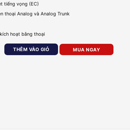
ệt tiếng vọng (EC)
ện thoại Analog và Analog Trunk
 kích hoạt bằng thoại
iếp VOIP-FXS GRANDSTREAM GXW4224 số lượng
THÊM VÀO GIỎ
MUA NGAY