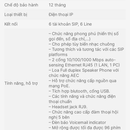
Chế độ bảo hành
12 tháng
Loại thiết bị
Điện thoại IP
Kết nối
6 tài khoản SIP, 6 Line
– Chức năng phong phú (hiển thị số
gọi đến, sổ địa chỉ,…)
– Cho phép tùy biến nhạc chuông
– Tương thích và tương tác với các SIP
platforms
– 2 cổng 10/100/1000 Mbps auto-
sensing Ethernet RJ45 (1 LAN, 1 PC)
– Loa Full duplex Speaker Phone với
chức năng AEC
– Hỗ trợ chức năng cấp nguồn qua
Tính năng, hỗ trợ
mạng PoE.
– Tích hợp blutooth, cổng USB.
– Các tính năng và chức năng điện
thoại chuẩn
– Headset jack RJ9.
– Chức năng cao cấp đàm thoại hội
nghị 5 bên
– Đèn báo Voicemail indicator
– Mở rộng được tối đa được 96 phím