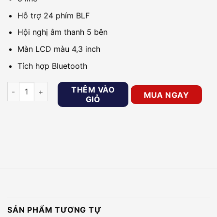
Hỗ trợ 24 phím BLF
Hội nghị âm thanh 5 bên
Màn LCD màu 4,3 inch
Tích hợp Bluetooth
Điện thoại IP GRANDSTREAM GXP2160 số lượng
THÊM VÀO
MUA NGAY
GIỎ
SẢN PHẨM TƯƠNG TỰ