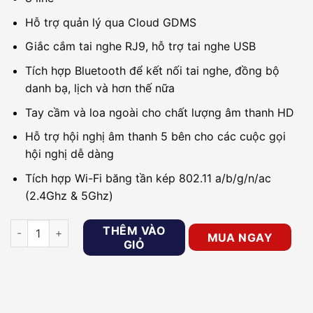
Hỗ trợ quản lý qua Cloud GDMS
Giắc cắm tai nghe RJ9, hỗ trợ tai nghe USB
Tích hợp Bluetooth để kết nối tai nghe, đồng bộ
danh bạ, lịch và hơn thế nữa
Tay cầm và loa ngoài cho chất lượng âm thanh HD
Hỗ trợ hội nghị âm thanh 5 bên cho các cuộc gọi
hội nghị dễ dàng
Tích hợp Wi-Fi băng tần kép 802.11 a/b/g/n/ac
(2.4Ghz & 5Ghz)
Điện thoại IP Grandstream GRP2634 số lượng
THÊM VÀO
MUA NGAY
GIỎ