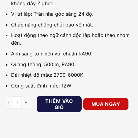
không dây Zigbee.
Vị trí lắp: Trần nhà góc sáng 24 độ.
Chức năng chống chói bảo vệ mắt.
Hoạt động theo ngữ cảnh độc lập hoặc theo nhóm
đèn.
Ánh sáng tự nhiên với chuẩn RA90.
Quang thông: 500lm, RA90
Dải nhiệt độ màu: 2700-6000K
Công suất định mức: 12W
Đèn LED thông minh Spotlight Orvibo DS20Z12A số lượng
THÊM VÀO
MUA NGAY
GIỎ