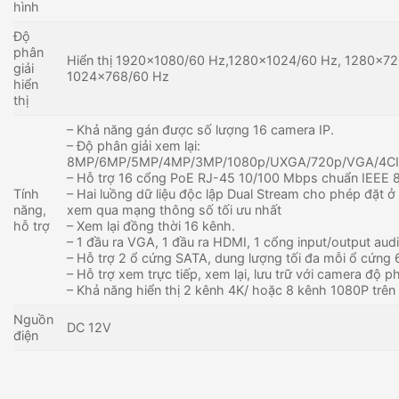
hình
Độ
phân
Hiển thị 1920×1080/60 Hz,1280×1024/60 Hz, 1280×72
giải
1024×768/60 Hz
hiển
thị
– Khả năng gán được số lượng 16 camera IP.
– Độ phân giải xem lại:
8MP/6MP/5MP/4MP/3MP/1080p/UXGA/720p/VGA/4CIF/
– Hỗ trợ 16 cổng PoE RJ-45 10/100 Mbps chuẩn IEEE 8
Tính
– Hai luồng dữ liệu độc lập Dual Stream cho phép đặt ở 
năng,
xem qua mạng thông số tối ưu nhất
hỗ trợ
– Xem lại đồng thời 16 kênh.
– 1 đầu ra VGA, 1 đầu ra HDMI, 1 cổng input/output audi
– Hỗ trợ 2 ổ cứng SATA, dung lượng tối đa mỗi ổ cứng 
– Hỗ trợ xem trực tiếp, xem lại, lưu trữ với camera độ p
– Khả năng hiển thị 2 kênh 4K/ hoặc 8 kênh 1080P trên 
Nguồn
DC 12V
điện