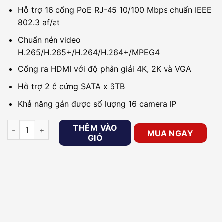
Hỗ trợ 16 cổng PoE RJ-45 10/100 Mbps chuẩn IEEE
802.3 af/at
Chuẩn nén video
H.265/H.265+/H.264/H.264+/MPEG4
Cổng ra HDMI với độ phân giải 4K, 2K và VGA
Hỗ trợ 2 ổ cứng SATA x 6TB
Khả năng gán được số lượng 16 camera IP
Đầu ghi hình IP 16 kênh Hikvision DS-7616NI-K2/16P số lượng
THÊM VÀO
MUA NGAY
GIỎ