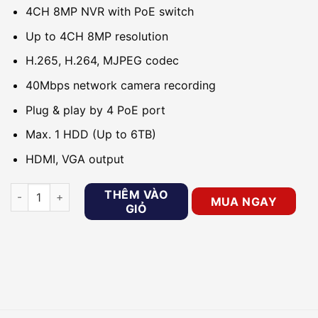
4CH 8MP NVR with PoE switch
Up to 4CH 8MP resolution
H.265, H.264, MJPEG codec
40Mbps network camera recording
Plug & play by 4 PoE port
Max. 1 HDD (Up to 6TB)
HDMI, VGA output
Đầu ghi IP 4 kênh Wisenet QRN-420S/VAP số lượng
THÊM VÀO
MUA NGAY
GIỎ