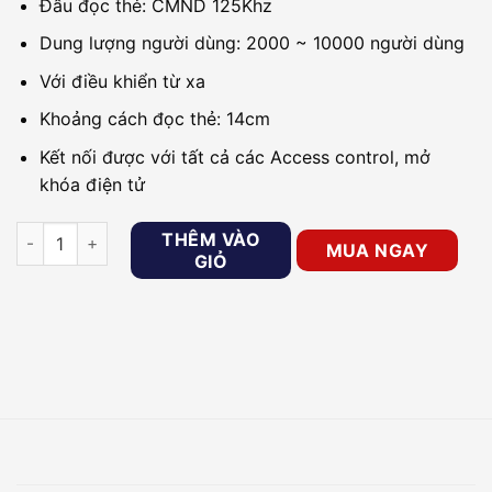
Đầu đọc thẻ: CMND 125Khz
Dung lượng người dùng: 2000 ~ 10000 người dùng
Với điều khiển từ xa
Khoảng cách đọc thẻ: 14cm
Kết nối được với tất cả các Access control, mở
khóa điện tử
Đầu đọc thẻ từ cảm ứng ONECAM ACW-301RL bằng nhựa số l
THÊM VÀO
MUA NGAY
GIỎ