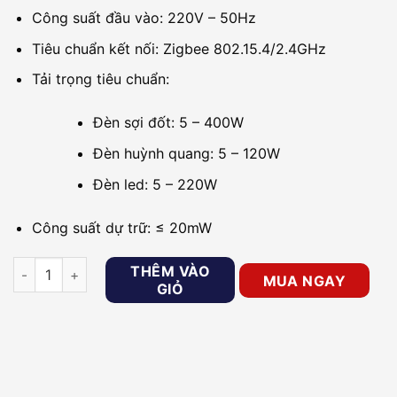
Công suất đầu vào: 220V – 50Hz
Tiêu chuẩn kết nối: Zigbee 802.15.4/2.4GHz
Tải trọng tiêu chuẩn:
Đèn sợi đốt: 5 – 400W
Đèn huỳnh quang: 5 – 120W
Đèn led: 5 – 220W
Công suất dự trữ: ≤ 20mW
Công tắc đèn Zigbee 3 nút GOMAN GM-EU238Z Series 2S/B/G
THÊM VÀO
MUA NGAY
GIỎ