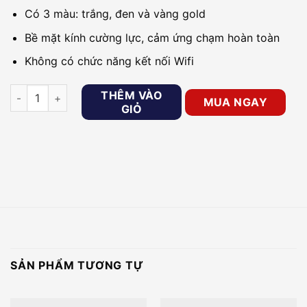
Có 3 màu: trắng, đen và vàng gold
Bề mặt kính cường lực, cảm ứng chạm hoàn toàn
Không có chức năng kết nối Wifi
Công tắc đèn thường mặt nhôm 3 nút GOMAN GM-N3G86-233
THÊM VÀO
MUA NGAY
GIỎ
SẢN PHẨM TƯƠNG TỰ