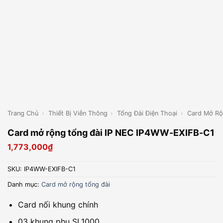
Trang Chủ
›
Thiết Bị Viễn Thông
›
Tổng Đài Điện Thoại
›
Card Mở Rộ
Card mở rộng tổng đài IP NEC IP4WW-EXIFB-C1
1,773,000
₫
SKU:
IP4WW-EXIFB-C1
Danh mục:
Card mở rộng tổng đài
Card nối khung chính
03 khung phụ SL1000