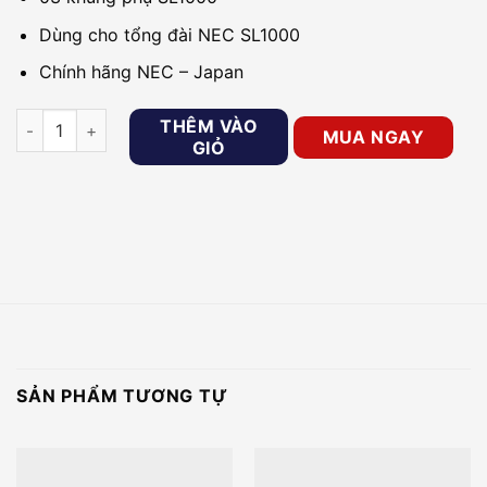
Dùng cho tổng đài NEC SL1000
Chính hãng NEC – Japan
Card mở rộng tổng đài IP NEC IP4WW-EXIFB-C1 số lượng
THÊM VÀO
MUA NGAY
GIỎ
SẢN PHẨM TƯƠNG TỰ