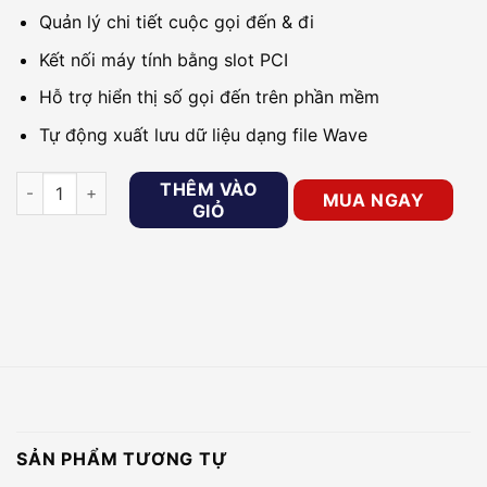
Quản lý chi tiết cuộc gọi đến & đi
Kết nối máy tính bằng slot PCI
Hỗ trợ hiển thị số gọi đến trên phần mềm
Tự động xuất lưu dữ liệu dạng file Wave
Card ghi âm chuyên dụng 04 line Tansonic T4P4 số lượng
THÊM VÀO
MUA NGAY
GIỎ
SẢN PHẨM TƯƠNG TỰ