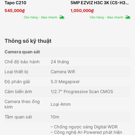
Tapo C210
5MP EZVIZ H3C 3K (CS-H3c-
R100-1J5WKFL)
545,000
₫
1,050,000
₫
Còn hàng - Giao nhanh
Còn hàng - Giao nhanh
Thông số kỹ thuật
Camera quan sát
Chế độ bảo hành
24 tháng
Loại thiết bị
Camera Wifi
Độ phân giải
5.0 Megapixel
Cảm biến ảnh
1/2.7″ Progressive Scan CMOS
Camera theo ống
Loại 4mm
kính
Tầm quan sát
10m
– Chống ngược sáng Digital WDR
– Công nghệ AI-Powered phát hiện