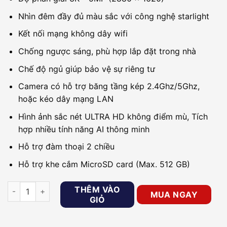
Nhìn đêm đầy đủ màu sắc với công nghệ starlight
Kết nối mạng không dây wifi
Chống ngược sáng, phù hợp lắp đặt trong nhà
Chế độ ngủ giúp bảo vệ sự riêng tư
Camera có hỗ trợ băng tầng kép 2.4Ghz/5Ghz,
hoặc kéo dây mạng LAN
Hình ảnh sắc nét ULTRA HD không điểm mù, Tích
hợp nhiều tính năng AI thông minh
Hỗ trợ đàm thoại 2 chiều
Hỗ trợ khe cắm MicroSD card (Max. 512 GB)
Camera WiFi thông minh 5MP EZVIZ H6 3K số lượng
THÊM VÀO
MUA NGAY
GIỎ