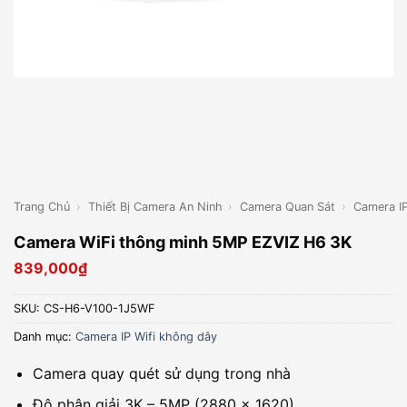
Trang Chủ
›
Thiết Bị Camera An Ninh
›
Camera Quan Sát
›
Camera I
Camera WiFi thông minh 5MP EZVIZ H6 3K
839,000
₫
SKU:
CS-H6-V100-1J5WF
Danh mục:
Camera IP Wifi không dây
Camera quay quét sử dụng trong nhà
Độ phân giải 3K – 5MP (2880 × 1620)