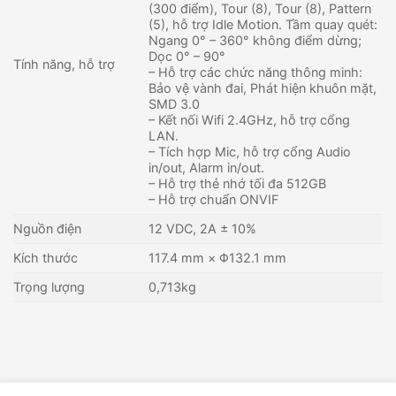
(300 điểm), Tour (8), Tour (8), Pattern
(5), hỗ trợ Idle Motion. Tầm quay quét:
Ngang 0° – 360° không điểm dừng;
Dọc 0° – 90°
Tính năng, hỗ trợ
– Hỗ trợ các chức năng thông minh:
Bảo vệ vành đai, Phát hiện khuôn mặt,
SMD 3.0
– Kết nối Wifi 2.4GHz, hỗ trợ cổng
LAN.
– Tích hợp Mic, hỗ trợ cổng Audio
in/out, Alarm in/out.
– Hỗ trợ thẻ nhớ tối đa 512GB
– Hỗ trợ chuẩn ONVIF
Nguồn điện
12 VDC, 2A ± 10%
Kích thước
117.4 mm × Φ132.1 mm
Trọng lượng
0,713kg