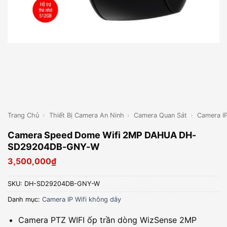
Trang Chủ
›
Thiết Bị Camera An Ninh
›
Camera Quan Sát
›
Camera I
Camera Speed Dome Wifi 2MP DAHUA DH-
SD29204DB-GNY-W
3,500,000
₫
SKU:
DH-SD29204DB-GNY-W
Danh mục:
Camera IP Wifi không dây
Camera PTZ WIFI ốp trần dòng WizSense 2MP