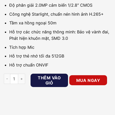
Độ phân giải 2.0MP cảm biến 1/2.8″ CMOS
Công nghệ Starlight, chuẩn nén hình ảnh H.265+
Tầm xa hồng ngoại 50m
Hỗ trợ các chức năng thông minh: Bảo vệ vành đai,
Phát hiện khuôn mặt, SMD 3.0
Tích hợp Mic
Hỗ trợ thẻ nhớ tối đa 512GB
Hỗ trợ chuẩn ONVIF
Camera Speed Dome Wifi 2MP DAHUA DH-SD29204DB-GNY-
THÊM VÀO
MUA NGAY
GIỎ