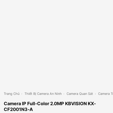
Trang Chủ
›
Thiết Bị Camera An Ninh
›
Camera Quan Sát
›
Camera T
Camera IP Full-Color 2.0MP KBVISION KX-
CF2001N3-A