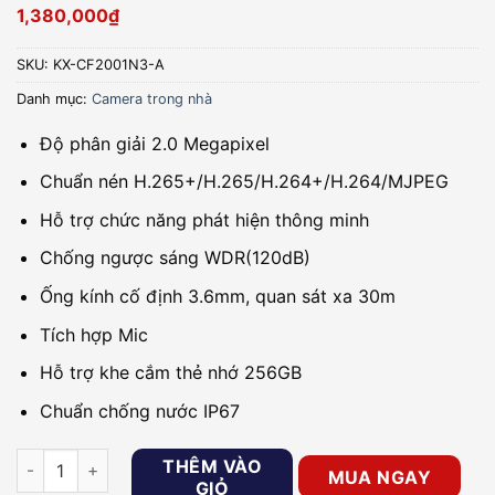
1,380,000
₫
SKU:
KX-CF2001N3-A
Danh mục:
Camera trong nhà
Độ phân giải 2.0 Megapixel
Chuẩn nén H.265+/H.265/H.264+/H.264/MJPEG
Hỗ trợ chức năng phát hiện thông minh
Chống ngược sáng WDR(120dB)
Ống kính cố định 3.6mm, quan sát xa 30m
Tích hợp Mic
Hỗ trợ khe cắm thẻ nhớ 256GB
Chuẩn chống nước IP67
Camera IP Full-Color 2.0MP KBVISION KX-CF2001N3-A số lư
THÊM VÀO
MUA NGAY
GIỎ