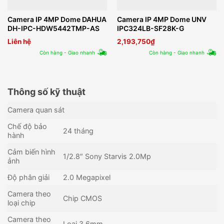
Camera IP 4MP Dome DAHUA
Camera IP 4MP Dome UNV
DH-IPC-HDW5442TMP-AS
IPC324LB-SF28K-G
Liên hệ
2,193,750
₫
Còn hàng - Giao nhanh
Còn hàng - Giao nhanh
Thông số kỹ thuật
Camera quan sát
Chế độ bảo
24 tháng
hành
Cảm biến hình
1/2.8″ Sony Starvis 2.0Mp
ảnh
Độ phân giải
2.0 Megapixel
Camera theo
Chip CMOS
loại chip
Camera theo
Loại 3.6mm