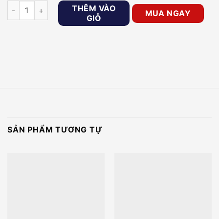
Camera IP 2MP Dome Color Hunter UNV IPC3612LE-ADF28KC
THÊM VÀO
MUA NGAY
GIỎ
SẢN PHẨM TƯƠNG TỰ