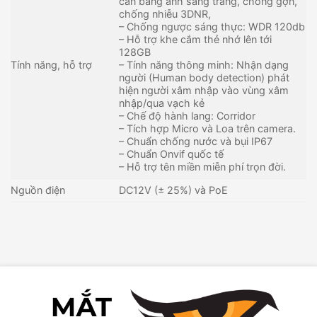
cân bằng ánh sáng trắng, chống gợn,
chống nhiễu 3DNR,
– Chống ngược sáng thực: WDR 120db
– Hỗ trợ khe cắm thẻ nhớ lên tới
128GB
Tính năng, hỗ trợ
– Tính năng thông minh: Nhận dạng
người (Human body detection) phát
hiện người xâm nhập vào vùng xâm
nhập/qua vạch kẻ
– Chế độ hành lang: Corridor
– Tích hợp Micro và Loa trên camera.
– Chuẩn chống nước và bụi IP67
– Chuẩn Onvif quốc tế
– Hỗ trợ tên miền miễn phí trọn đời.
Nguồn điện
DC12V (± 25%) và PoE