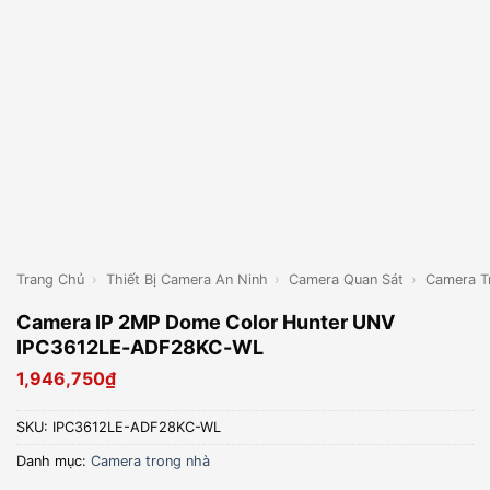
Trang Chủ
›
Thiết Bị Camera An Ninh
›
Camera Quan Sát
›
Camera T
Camera IP 2MP Dome Color Hunter UNV
IPC3612LE-ADF28KC-WL
1,946,750
₫
SKU:
IPC3612LE-ADF28KC-WL
Danh mục:
Camera trong nhà