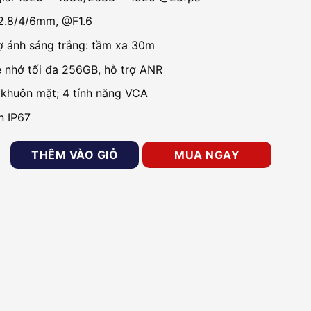
2.8/4/6mm, @F1.6
ợ ánh sáng trắng: tầm xa 30m
ẻ nhớ tối đa 256GB, hỗ trợ ANR
khuôn mặt; 4 tính năng VCA
n IP67
lorvu 4MP HIKVISION DS-2CD2347G2-LU tích hợp MIC số lượng
THÊM VÀO GIỎ
MUA NGAY