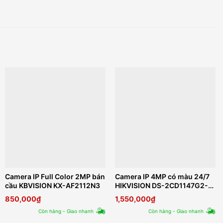
Camera IP Full Color 2MP bán
Camera IP 4MP có màu 24/7
cầu KBVISION KX-AF2112N3
HIKVISION DS-2CD1147G2-
LUF
850,000
₫
1,550,000
₫
Còn hàng - Giao nhanh
Còn hàng - Giao nhanh