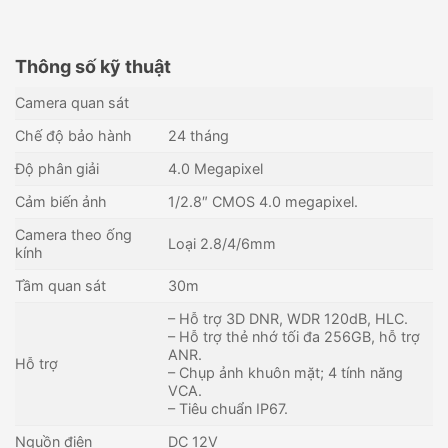
Thông số kỹ thuật
Camera quan sát
Chế độ bảo hành
24 tháng
Độ phân giải
4.0 Megapixel
Cảm biến ảnh
1/2.8″ CMOS 4.0 megapixel.
Camera theo ống
Loại 2.8/4/6mm
kính
Tầm quan sát
30m
– Hỗ trợ 3D DNR, WDR 120dB, HLC.
– Hỗ trợ thẻ nhớ tối đa 256GB, hỗ trợ
ANR.
Camera IP Dome Full Color
Camera IP Wifi 2MP EZVIZ
Hỗ trợ
– Chụp ảnh khuôn mặt; 4 tính năng
2MP DAHUA DH-IPC-
H1C (Chuẩn Type-C)
VCA.
HDW2249T-S-IL
1,320,000
₫
385,000
₫
– Tiêu chuẩn IP67.
Còn hàng - Giao nhanh
Còn hàng - Giao nhanh
Nguồn điện
DC 12V