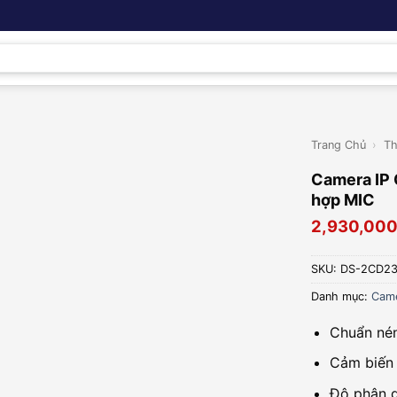
Trang Chủ
›
Th
Camera IP
hợp MIC
2,930,00
SKU:
DS-2CD23
Danh mục:
Came
Chuẩn nén
Cảm biến 
Độ phân g