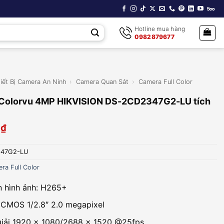
Hotline mua hàng
0982879677
iết Bị Camera An Ninh
›
Camera Quan Sát
›
Camera Full Color
 Colorvu 4MP HIKVISION DS-2CD2347G2-LU tích
0
₫
47G2-LU
ra Full Color
 hình ảnh: H265+
CMOS 1/2.8″ 2.0 megapixel
iải 1920 x 1080/2688 x 1520 @25fps