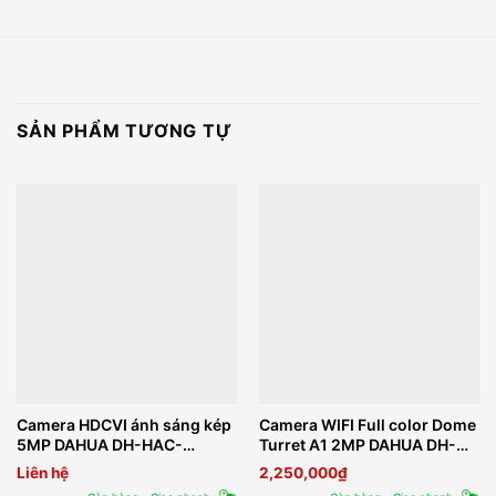
SẢN PHẨM TƯƠNG TỰ
Camera HDCVI ánh sáng kép
Camera WIFI Full color Dome
5MP DAHUA DH-HAC-
Turret A1 2MP DAHUA DH-
ME1509THP-A-PV
T2A-PV
Liên hệ
2,250,000
₫