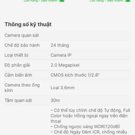
Còn hàng - Giao nhanh
Còn hàng - Giao nhanh
Thông số kỹ thuật
Camera quan sát
Chế độ bảo hành
24 tháng
Loại thiết bị
Camera IP
Độ phân giải
2.0 Megapixel
Cảm biến ảnh
CMOS kích thước 1/2.8”
Camera theo ống
Loại 3.6mm
kính
Tầm quan sát
30m
– Có thể tùy chỉnh chế độ Tự động, Full
Color hoặc Hồng ngoại ngay trên điện
thoại
– Chống ngược sáng WDR(120dB)
– Chế độ Ngày Đêm ICR, chống nhiễu