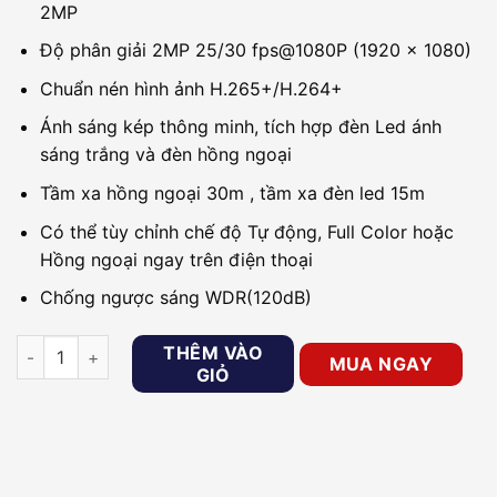
2MP
Độ phân giải 2MP 25/30 fps@1080P (1920 × 1080)
Chuẩn nén hình ảnh H.265+/H.264+
Ánh sáng kép thông minh, tích hợp đèn Led ánh
sáng trắng và đèn hồng ngoại
Tầm xa hồng ngoại 30m , tầm xa đèn led 15m
Có thể tùy chỉnh chế độ Tự động, Full Color hoặc
Hồng ngoại ngay trên điện thoại
Chống ngược sáng WDR(120dB)
Camera IP 2MP DAHUA DH-IPC-HFW2249S-S-IL số lượng
THÊM VÀO
MUA NGAY
GIỎ