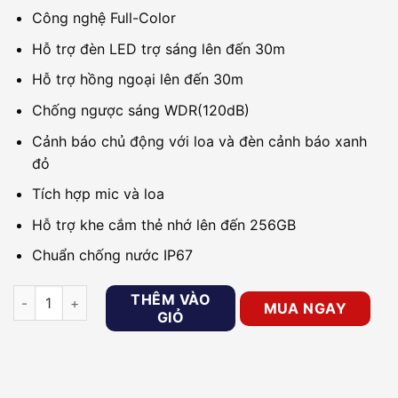
Công nghệ Full-Color
Hỗ trợ đèn LED trợ sáng lên đến 30m
Hỗ trợ hồng ngoại lên đến 30m
Chống ngược sáng WDR(120dB)
Cảnh báo chủ động với loa và đèn cảnh báo xanh
đỏ
Tích hợp mic và loa
Hỗ trợ khe cắm thẻ nhớ lên đến 256GB
Chuẩn chống nước IP67
Camera IP 4MP thân trụ DAHUA DH-IPC-HFW3449T1-AS-PV s
THÊM VÀO
MUA NGAY
GIỎ