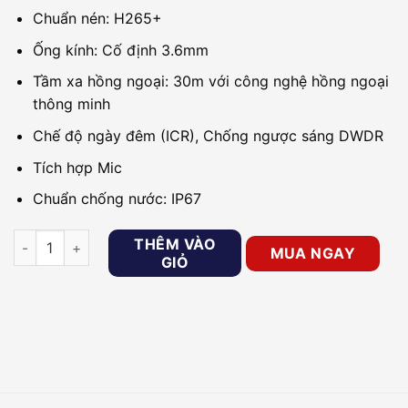
Chuẩn nén: H265+
Ống kính: Cố định 3.6mm
Tầm xa hồng ngoại: 30m với công nghệ hồng ngoại
thông minh
Chế độ ngày đêm (ICR), Chống ngược sáng DWDR
Tích hợp Mic
Chuẩn chống nước: IP67
Camera IP 4MP DAHUA DH-IPC-HFW1431S1-A-S4 số lượng
THÊM VÀO
MUA NGAY
GIỎ