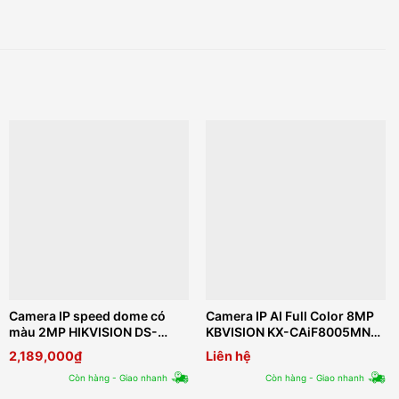
Camera IP speed dome có
Camera IP AI Full Color 8MP
màu 2MP HIKVISION DS-
KBVISION KX-CAiF8005MN2-
2DE2C200SCG-E
TiF-A
2,189,000
₫
Liên hệ
Còn hàng - Giao nhanh
Còn hàng - Giao nhanh