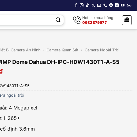
Hotline mua hàng
0982879677
iết Bị Camera An Ninh
›
Camera Quan Sát
›
Camera Ngoài Trời
 4MP Dome Dahua DH-IPC-HDW1430T1-A-S5
₫
DW1430T1-A-S5
ra ngoài trời
iải: 4 Megapixel
n: H265+
 cố định 3.6mm