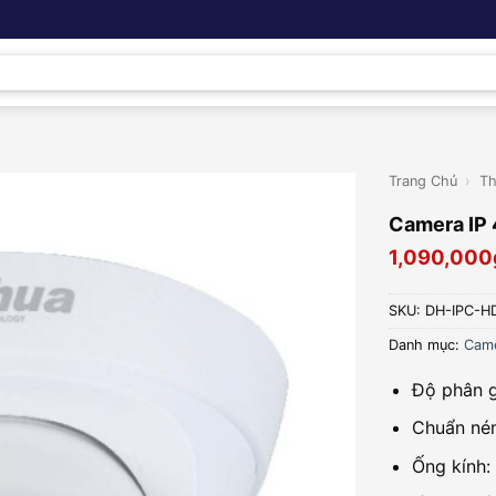
Trang Chủ
›
Th
Camera IP
1,090,000
SKU:
DH-IPC-H
Danh mục:
Came
Độ phân g
Chuẩn né
Ống kính: