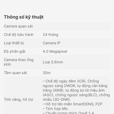
Thông số kỹ thuật
Camera quan sát
Chế độ bảo hành
24 tháng
Loại thiết bị
Camera IP
Độ phân giải
4.0 Megapixel
Camera theo ống
Loại 3.6mm
kính
Tầm quan sát
30m
– Chế độ ngày đêm (ICR), Chống
ngược sáng DWDR, tự động cân bằng
trắng (AWB), tự động bù tín hiệu ảnh
Camera IP Mini PT Smart
Camera IP Ai 2MP KBVISION
(AGC), chống ngược sáng(BLC), chống
Hybird Light 4MP HIKVISION
KX-DAi2203N-EAB
Tính năng, hỗ trợ
nhiễu (3D-DNR).
DS-2DE2C400MWG-E
1,010,000
₫
Liên hệ
– Hỗ trợ tên miền SmartDDNS, P2P
Còn hàng - Giao nhanh
Còn hàng - Giao nhanh
– Tích hợp Mic
– Chuẩn tương thích Onvif 2.4.