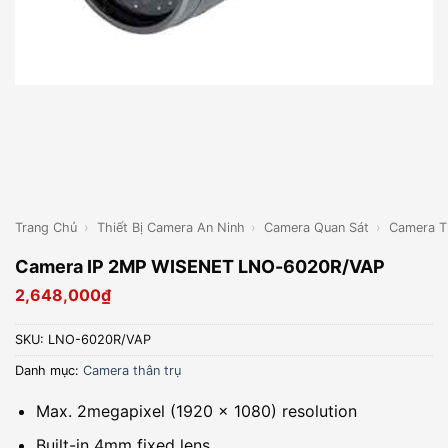
Trang Chủ
›
Thiết Bị Camera An Ninh
›
Camera Quan Sát
›
Camera T
Camera IP 2MP WISENET LNO-6020R/VAP
2,648,000
₫
SKU:
LNO-6020R/VAP
Danh mục:
Camera thân trụ
Max. 2megapixel (1920 x 1080) resolution
Built-in 4mm fixed lens