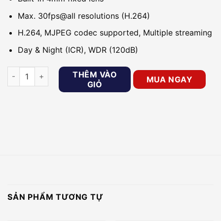
Max. 30fps@all resolutions (H.264)
H.264, MJPEG codec supported, Multiple streaming
Day & Night (ICR), WDR (120dB)
Camera IP 2MP WISENET LNO-6020R/VAP số lượng
THÊM VÀO
MUA NGAY
GIỎ
SẢN PHẨM TƯƠNG TỰ