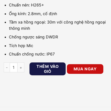
Chuẩn nén: H265+
Ống kính: 2.8mm, cố định
Tầm xa hồng ngoại: 30m với công nghệ hồng ngoại
thông minh
Chống ngược sáng DWDR
Tích hợp Mic
Chuẩn chống nước: IP67
Camera IP 4MP thân trụ DAHUA DH-IPC-HFW1430S1-A-S5 số
THÊM VÀO
MUA NGAY
GIỎ