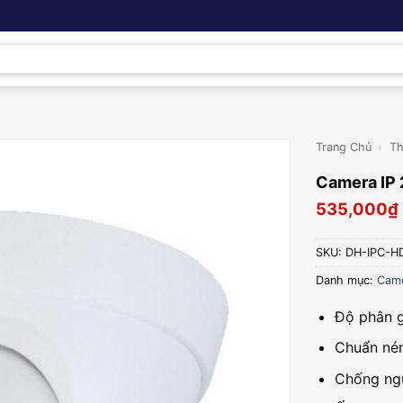
Trang Chủ
›
Th
Camera IP
535,000
₫
SKU:
DH-IPC-H
Danh mục:
Came
Độ phân g
Chuẩn nén
Chống ng