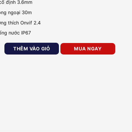
cố định 3.6mm
ồng ngoại 30m
ng thích Onvif 2.4
ống nước IP67
MP DAHUA DH-IPC-HDW1230T1P-S5 số lượng
THÊM VÀO GIỎ
MUA NGAY