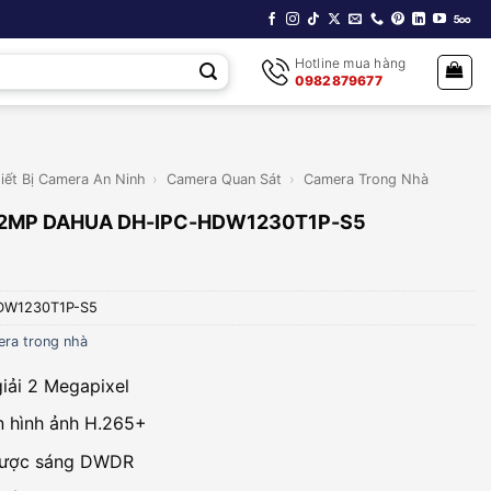
Hotline mua hàng
0982879677
iết Bị Camera An Ninh
›
Camera Quan Sát
›
Camera Trong Nhà
 2MP DAHUA DH-IPC-HDW1230T1P-S5
DW1230T1P-S5
ra trong nhà
iải 2 Megapixel
 hình ảnh H.265+
ược sáng DWDR