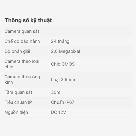
Thông số kỹ thuật
Camera quan sát
Chế độ bảo hành
24 tháng
Độ phân giải
2.0 Megapixel
Camera theo loại
Chip CMOS
chip
Camera theo ống
Loại 3.6mm
kính
Tầm quan sát
30m
Tiêu chuẩn IP
Chuẩn IP67
Camera IP 2MP Dome UNV
Camera IP 5MP Dome UNV
Nguồn điện
DC 12V
IPC322LB-DSF28K-G
IPC3615LE-ADF28K-G
1,690,000
₫
2,925,000
₫
Còn hàng - Giao nhanh
Còn hàng - Giao nhanh