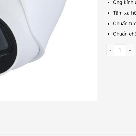
Ống kính 
Tầm xa h
Chuẩn tươ
Chuẩn ch
Camera IP 2