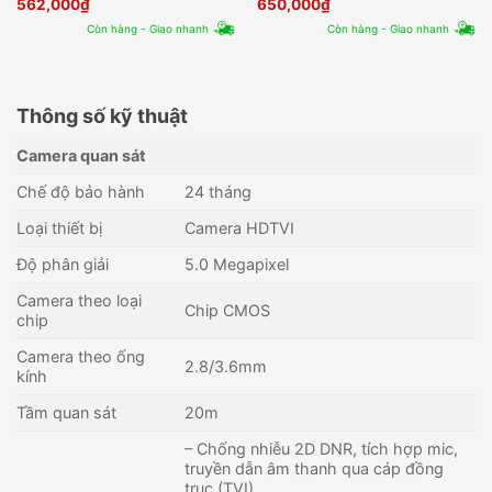
562,000
₫
650,000
₫
Còn hàng - Giao nhanh
Còn hàng - Giao nhanh
Thông số kỹ thuật
Camera quan sát
Chế độ bảo hành
24 tháng
Loại thiết bị
Camera HDTVI
Độ phân giải
5.0 Megapixel
Camera theo loại
Chip CMOS
chip
Camera theo ống
2.8/3.6mm
kính
Tầm quan sát
20m
– Chống nhiễu 2D DNR, tích hợp mic,
truyền dẫn âm thanh qua cáp đồng
trục (TVI),