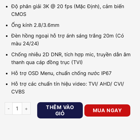
Độ phân giải 3K @ 20 fps (Mặc Định), cảm biến
CMOS
Ống kính 2.8/3.6mm
Đèn hồng ngoại hỗ trợ ánh sáng trắng 20m (Có
màu 24/24)
Chống nhiễu 2D DNR, tích hợp mic, truyền dẫn âm
thanh qua cáp đồng trục (TVI)
Hỗ trợ OSD Menu, chuẩn chống nước IP67
Hỗ trợ các chuẩn tín hiệu video: TVI/ AHD/ CVI/
CVBS
Camera HDTVI có màu ban đêm 5MP HIKVISION DS-2CE70KF0
THÊM VÀO
MUA NGAY
GIỎ