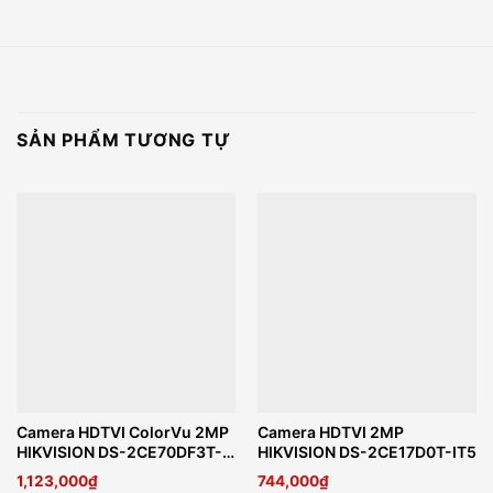
SẢN PHẨM TƯƠNG TỰ
Camera HDTVI ColorVu 2MP
Camera HDTVI 2MP
HIKVISION DS-2CE70DF3T-
HIKVISION DS-2CE17D0T-IT5
PTS
1,123,000
₫
744,000
₫