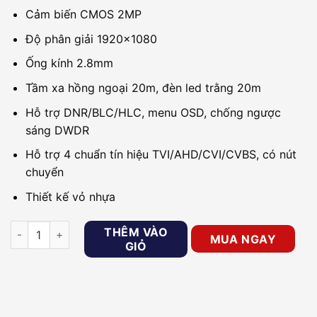
Cảm biến CMOS 2MP
Độ phân giải 1920×1080
Ống kính 2.8mm
Tầm xa hồng ngoại 20m, đèn led trằng 20m
Hỗ trợ DNR/BLC/HLC, menu OSD, chống ngược
sáng DWDR
Hỗ trợ 4 chuẩn tín hiệu TVI/AHD/CVI/CVBS, có nút
chuyển
Thiết kế vỏ nhựa
Camera HDTVI 2MP Dome Dual Light HIKVISION DS-2CE76D0
THÊM VÀO
MUA NGAY
GIỎ