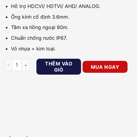
Hỗ trợ HDCVI/ HDTVI/ AHD/ ANALOG.
Ống kính cố định 3.6mm.
Tầm xa hồng ngoại 80m.
Chuẩn chống nước IP67.
Vỏ nhựa + kim loại.
Camera HDCVI 8MP DAHUA DH-HAC-HFW1800TLP số lượng
THÊM VÀO
MUA NGAY
GIỎ