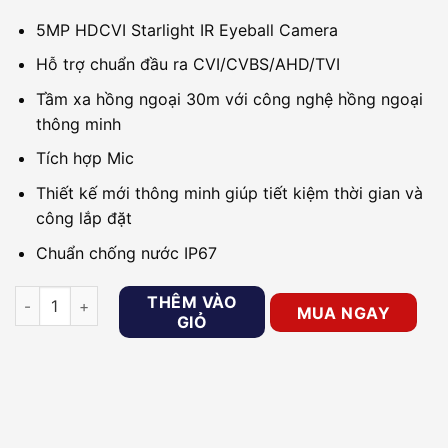
5MP HDCVI Starlight IR Eyeball Camera
Hỗ trợ chuẩn đầu ra CVI/CVBS/AHD/TVI
Tầm xa hồng ngoại 30m với công nghệ hồng ngoại
thông minh
Tích hợp Mic
Thiết kế mới thông minh giúp tiết kiệm thời gian và
công lắp đặt
Chuẩn chống nước IP67
Camera HDCVI 5MP DAHUA DH-HAC-HDW1500TLQP-A-S2 số
THÊM VÀO
MUA NGAY
GIỎ