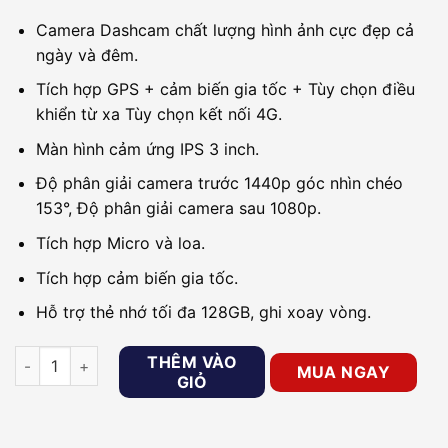
Camera Dashcam chất lượng hình ảnh cực đẹp cả
ngày và đêm.
Tích hợp GPS + cảm biến gia tốc + Tùy chọn điều
khiển từ xa Tùy chọn kết nối 4G.
Màn hình cảm ứng IPS 3 inch.
Độ phân giải camera trước 1440p góc nhìn chéo
153°, Độ phân giải camera sau 1080p.
Tích hợp Micro và loa.
Tích hợp cảm biến gia tốc.
Hỗ trợ thẻ nhớ tối đa 128GB, ghi xoay vòng.
Camera hành trình G2 Hikvision – Camera kép trước + sau số 
THÊM VÀO
MUA NGAY
GIỎ