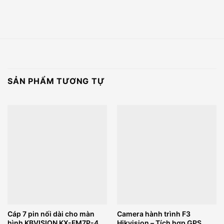
SẢN PHẨM TƯƠNG TỰ
Cáp 7 pin nối dài cho màn
Camera hành trình F3
hình KBVISION KX-FM7P-4
Hikvision – Tích hợp GPS,