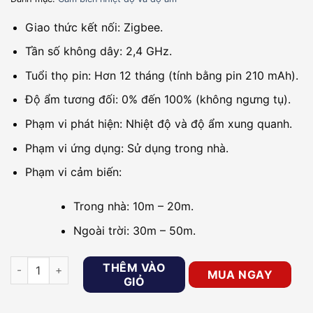
Giao thức kết nối: Zigbee.
Tần số không dây: 2,4 GHz.
Tuổi thọ pin: Hơn 12 tháng (tính bằng pin 210 mAh).
Độ ẩm tương đối: 0% đến 100% (không ngưng tụ).
Phạm vi phát hiện: Nhiệt độ và độ ẩm xung quanh.
Phạm vi ứng dụng: Sử dụng trong nhà.
Phạm vi cảm biến:
Trong nhà: 10m – 20m.
Ngoài trời: 30m – 50m.
Cảm biến đo nhiệt độ và độ ẩm Zigbee GOMAN GM-TH355Z số
THÊM VÀO
MUA NGAY
GIỎ