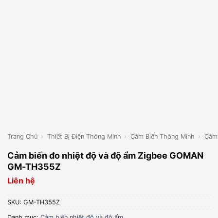
Trang Chủ
›
Thiết Bị Điện Thông Minh
›
Cảm Biến Thông Minh
›
Cảm 
Cảm biến đo nhiệt độ và độ ẩm Zigbee GOMAN
GM-TH355Z
Liên hệ
SKU:
GM-TH355Z
Danh mục:
Cảm biến nhiệt độ và độ ẩm