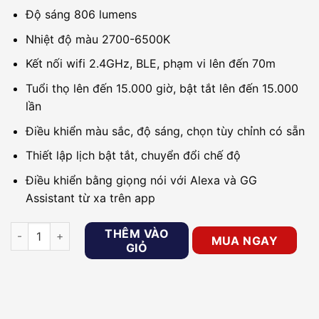
Độ sáng 806 lumens
Nhiệt độ màu 2700-6500K
Kết nối wifi 2.4GHz, BLE, phạm vi lên đến 70m
Tuổi thọ lên đến 15.000 giờ, bật tắt lên đến 15.000
lần
Điều khiển màu sắc, độ sáng, chọn tùy chỉnh có sẵn
Thiết lập lịch bật tắt, chuyển đổi chế độ
Điều khiển bằng giọng nói với Alexa và GG
Assistant từ xa trên app
Bóng đèn LED thông minh nhiều màu IMOU CL1B-5-E27 số lư
THÊM VÀO
MUA NGAY
GIỎ