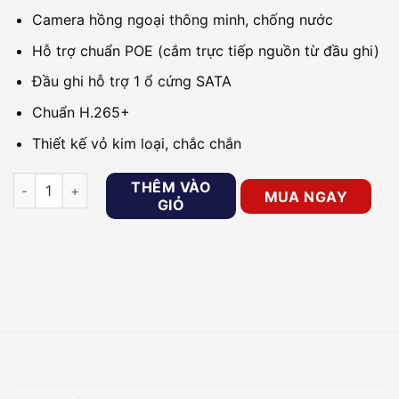
Camera hồng ngoại thông minh, chống nước
Hỗ trợ chuẩn POE (cắm trực tiếp nguồn từ đầu ghi)
Đầu ghi hỗ trợ 1 ổ cứng SATA
Chuẩn H.265+
Thiết kế vỏ kim loại, chắc chắn
Bộ kit 4 camera IP Hilook IK-4042BH-MH/P số lượng
THÊM VÀO
MUA NGAY
GIỎ