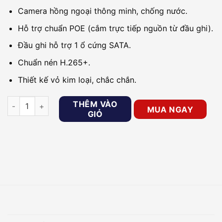
Camera hồng ngoại thông minh, chống nước.
Hỗ trợ chuẩn POE (cắm trực tiếp nguồn từ đầu ghi).
Đầu ghi hỗ trợ 1 ổ cứng SATA.
Chuẩn nén H.265+.
Thiết kế vỏ kim loại, chắc chắn.
Bộ kit 4 camera IP Hilook IK-4042TH-MH/P số lượng
THÊM VÀO
MUA NGAY
GIỎ