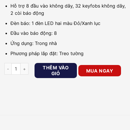
Hỗ trợ 8 đầu vào không dây, 32 keyfobs không dây,
2 còi báo động
Đèn báo: 1 đèn LED hai màu Đỏ/Xanh lục
Đầu vào báo động: 8
Ứng dụng: Trong nhà
Phương pháp lắp đặt: Treo tường
Bộ chuyển đổi có dây thành không dây HIKVISION DS-PM-RS
THÊM VÀO
MUA NGAY
GIỎ