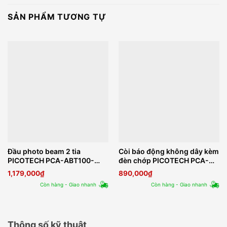
SẢN PHẨM TƯƠNG TỰ
Đầu photo beam 2 tia
Còi báo động không dây kèm
PICOTECH PCA-ABT100-
đèn chớp PICOTECH PCA-
3LED
6108W
1,179,000
₫
890,000
₫
Còn hàng - Giao nhanh
Còn hàng - Giao nhanh
Thông số kỹ thuật