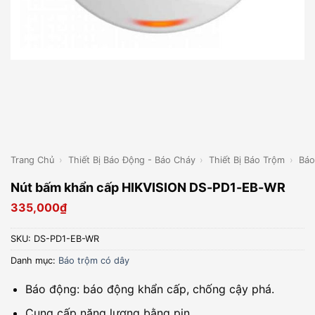
Trang Chủ
›
Thiết Bị Báo Động - Báo Cháy
›
Thiết Bị Báo Trộm
›
Báo
Nút bấm khẩn cấp HIKVISION DS-PD1-EB-WR
335,000
₫
SKU:
DS-PD1-EB-WR
Danh mục:
Báo trộm có dây
Báo động: báo động khẩn cấp, chống cậy phá.
Cung cấp năng lượng bằng pin.