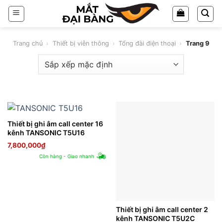
Chuyển
đến
nội
dung
Trang chủ
›
Thiết bị viễn thông
›
Tổng đài điện thoại
›
Trang 9
Thiết bị ghi âm call center 16
kênh TANSONIC T5U16
7,800,000
₫
Còn hàng - Giao nhanh
Thiết bị ghi âm call center 2
kênh TANSONIC T5U2C