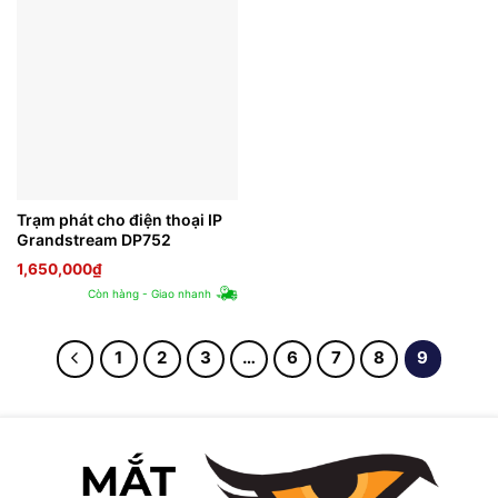
Trạm phát cho điện thoại IP
Grandstream DP752
1,650,000
₫
Còn hàng - Giao nhanh
1
2
3
…
6
7
8
9