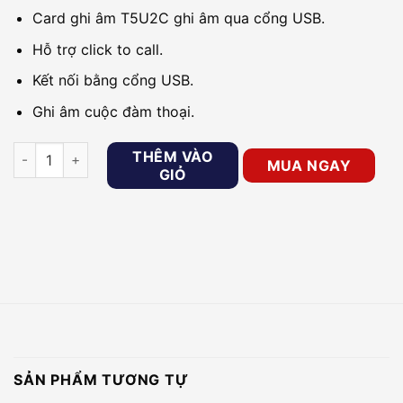
Card ghi âm T5U2C ghi âm qua cổng USB.
Hỗ trợ click to call.
Kết nối bằng cổng USB.
Ghi âm cuộc đàm thoại.
Thiết bị ghi âm call center 2 kênh TANSONIC T5U2C số lượng
THÊM VÀO
MUA NGAY
GIỎ
SẢN PHẨM TƯƠNG TỰ